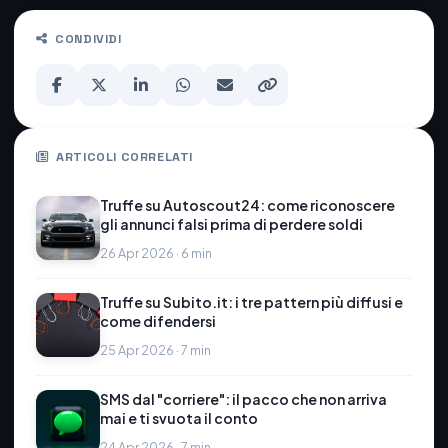
CONDIVIDI
ARTICOLI CORRELATI
Truffe su Autoscout24: come riconoscere
gli annunci falsi prima di perdere soldi
26 Apr 2026 · 6 min
Truffe su Subito.it: i tre pattern più diffusi e
come difendersi
25 Apr 2026 · 7 min
SMS dal "corriere": il pacco che non arriva
mai e ti svuota il conto
24 Apr 2026 · 7 min