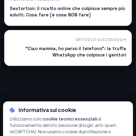
Sextortion: il ricatto online che colpisce sempre più
adulti. Cosa fare (e cosa NON fare)
ARTICOLO SUCCESSIVO
"Ciao mamma, ho perso il telefono": la truffa
WhatsApp che colpisce i genitori
Informativa sui cookie
Utilizziamo solo
cookie tecnici essenziali
al
© 2026 Navarro Sistemi di Navarro Alberto - P.IVA 04475060234
funzionamento del sito (sessione di login, anti-spam
Privacy Policy
·
Cookie Policy
·
Termini e Condizioni
·
Supporto
reCAPTCHA). Non usiamo cookie di profilazione o