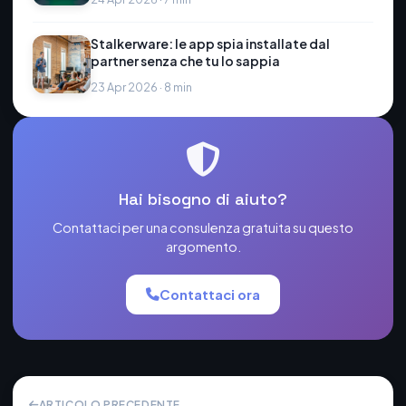
Stalkerware: le app spia installate dal
partner senza che tu lo sappia
23 Apr 2026 · 8 min
Hai bisogno di aiuto?
Contattaci per una consulenza gratuita su questo
argomento.
Contattaci ora
ARTICOLO PRECEDENTE