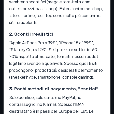
sembrano scontifici (mega-store-italia.com,
outlet-prezzi-bassi.shop). Estensioni come .shop,
.store, .online, .cc, .top sono molto più comuni nei
siti fraudolenti.
2. Sconti irrealistici
"Apple AirPods Pro a 39€", "iPhone 15 a 199€",
"Stanley Cup a 12€". Se il prezzo è sotto del 60-
70% rispetto al mercato, fermati: nessun outlet
legittimo svende a quei livelli. Spesso questi siti
propongono i prodotti più desiderati del momento
(sneaker hype, smartphone, console gaming).
3. Pochi metodi di pagamento, "esotici"
Solo bonifico, solo carte (no PayPal, no
contrassegno, no Klarna). Spesso l'IBAN
destinatario è in paesi dell'Europa dell'Est. Le