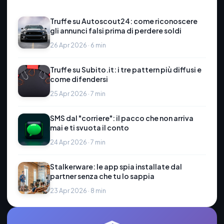
Truffe su Autoscout24: come riconoscere
gli annunci falsi prima di perdere soldi
26 Apr 2026 · 6 min
Truffe su Subito.it: i tre pattern più diffusi e
come difendersi
25 Apr 2026 · 7 min
SMS dal "corriere": il pacco che non arriva
mai e ti svuota il conto
24 Apr 2026 · 7 min
Stalkerware: le app spia installate dal
partner senza che tu lo sappia
23 Apr 2026 · 8 min