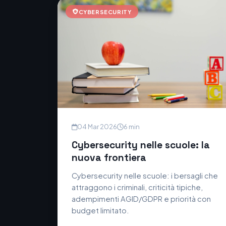
CYBERSECURITY
04 Mar 2026
6 min
Cybersecurity nelle scuole: la
nuova frontiera
Cybersecurity nelle scuole: i bersagli che
attraggono i criminali, criticità tipiche,
adempimenti AGID/GDPR e priorità con
budget limitato.