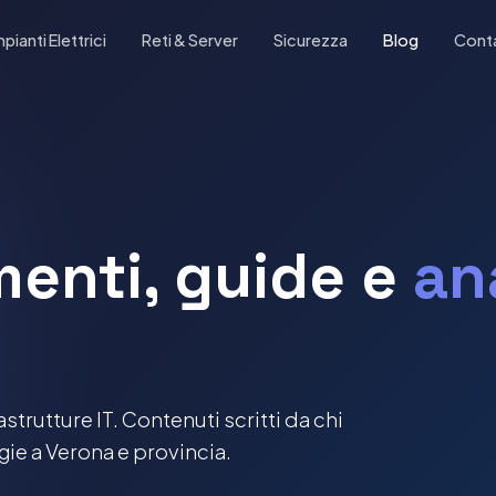
mpianti Elettrici
Reti & Server
Sicurezza
Blog
Conta
enti, guide e
ana
strutture IT. Contenuti scritti da chi
ie a Verona e provincia.