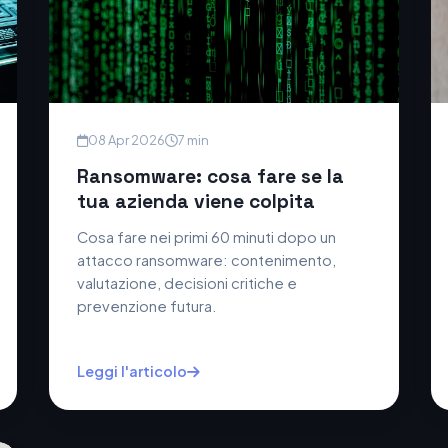
08 Apr 2026
7 min
Ransomware: cosa fare se la
tua azienda viene colpita
Cosa fare nei primi 60 minuti dopo un
attacco ransomware: contenimento,
valutazione, decisioni critiche e
prevenzione futura.
Leggi l'articolo