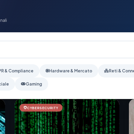
nali
R & Compliance
Hardware & Mercato
Reti & Conn
ciale
Gaming
CYBERSECURITY