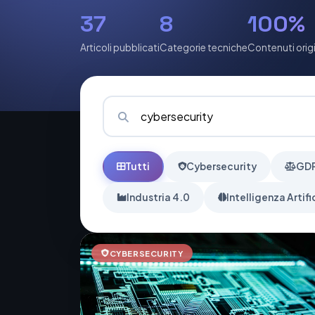
37
8
100%
Articoli pubblicati
Categorie tecniche
Contenuti origi
Tutti
Cybersecurity
GDP
Industria 4.0
Intelligenza Artifi
CYBERSECURITY