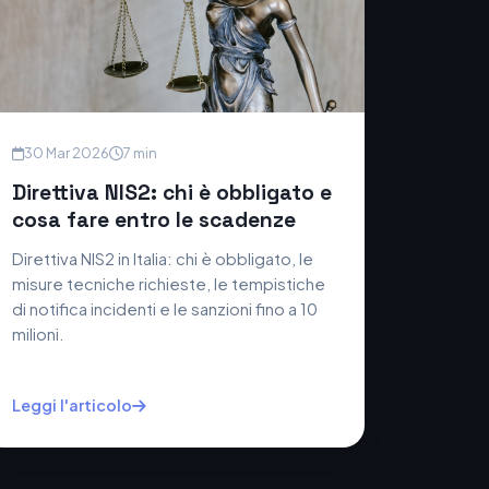
30 Mar 2026
7 min
Direttiva NIS2: chi è obbligato e
cosa fare entro le scadenze
Direttiva NIS2 in Italia: chi è obbligato, le
misure tecniche richieste, le tempistiche
di notifica incidenti e le sanzioni fino a 10
milioni.
Leggi l'articolo