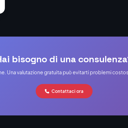
Hai bisogno di una consulenza
e. Una valutazione gratuita può evitarti problemi costo
Contattaci ora