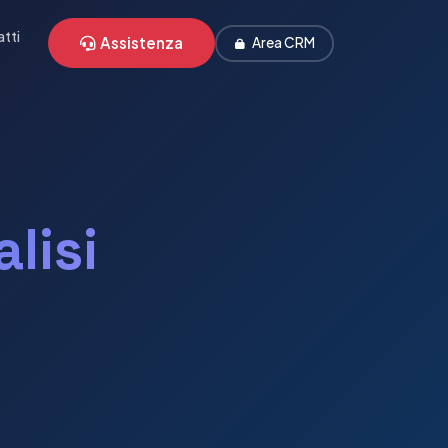
tti
Assistenza
Area CRM
lisi