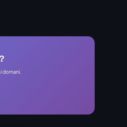
?
si domani.