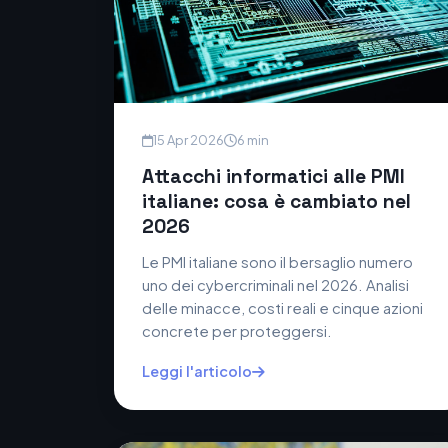
15 Apr 2026
6 min
Attacchi informatici alle PMI
italiane: cosa è cambiato nel
2026
Le PMI italiane sono il bersaglio numero
uno dei cybercriminali nel 2026. Analisi
delle minacce, costi reali e cinque azioni
concrete per proteggersi.
Leggi l'articolo