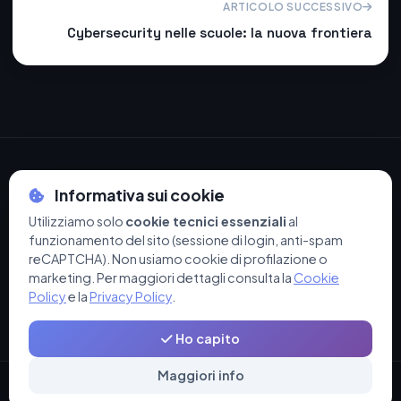
ARTICOLO SUCCESSIVO
Cybersecurity nelle scuole: la nuova frontiera
Informativa sui cookie
Utilizziamo solo
cookie tecnici essenziali
al
© 2026 Navarro Sistemi di Navarro Alberto - P.IVA 04475060234
funzionamento del sito (sessione di login, anti-spam
Privacy Policy
·
Cookie Policy
·
Termini e Condizioni
·
Supporto
reCAPTCHA). Non usiamo cookie di profilazione o
App
marketing. Per maggiori dettagli consulta la
Cookie
Policy
e la
Privacy Policy
.
Ho capito
Maggiori info
Servizi
Fibra
Gestione
Supporto
Contatti