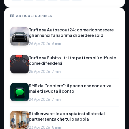
ARTICOLI CORRELATI
Truffe su Autoscout24: come riconoscere
gli annunci falsi prima di perdere soldi
26 Apr 2026 · 6 min
Truffe su Subito.it: i tre pattern più diffusi e
come difendersi
25 Apr 2026 · 7 min
SMS dal "corriere": il pacco che non arriva
mai e ti svuota il conto
24 Apr 2026 · 7 min
Stalkerware: le app spia installate dal
partner senza che tu lo sappia
23 Apr 2026 · 8 min