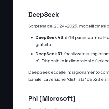
DeepSeek
Sorpresa del 2024-2025, modelli cinesi c
DeepSeek V3
: 671B parametri (ma Mo
gratuito.
DeepSeek R1
: focalizzato su ragion
o1. Disponibile in dimensioni più piccol
DeepSeek eccelle in: ragionamento com
banale. La versione "distillata" da 32B è a
Phi (Microsoft)