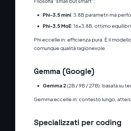
Filosofia "small but smart":
Phi-3.5 mini
: 3.8B parametri ma perf
Phi-3.5 MoE
: 16x3.8B, ottimo equilibri
Phi eccelle in: efficienza pura. È il mode
comunque qualità ragionevole.
Gemma (Google)
Gemma 2
(2B / 9B / 27B): basata su t
Gemma eccelle in: contesto lungo, attenzi
Specializzati per coding