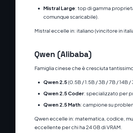
Mistral Large
: top di gamma propriet
comunque scaricabile).
Mistral eccelle in: italiano (vincitore in ita
Qwen (Alibaba)
Famiglia cinese che è cresciuta tantissim
Qwen 2.5
(0.5B / 1.5B / 3B / 7B / 14B 
Qwen 2.5 Coder
: specializzato per
Qwen 2.5 Math
: campione su proble
Qwen eccelle in: matematica, codice, mul
eccellente per chi ha 24 GB di VRAM.