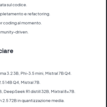
zata sul codice.
mpletamento e refactoring.
er coding al momento.
munity-driven.
ciare
ama 3.2 3B, Phi-3.5 mini, Mistral 7B Q4.
2.5 14B Q4, Mistral 7B.
, DeepSeek R1 distill 32B, Mixtral 8x7B.
n 2.5 72B in quantizzazione media.