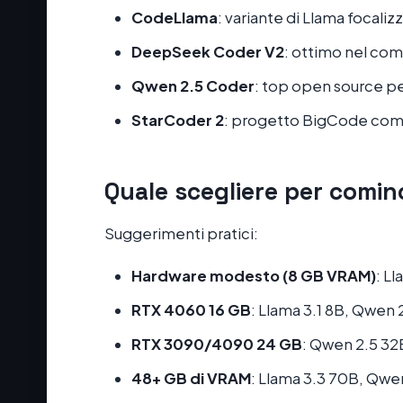
CodeLlama
: variante di Llama focaliz
DeepSeek Coder V2
: ottimo nel co
Qwen 2.5 Coder
: top open source p
StarCoder 2
: progetto BigCode com
Quale scegliere per comin
Suggerimenti pratici:
Hardware modesto (8 GB VRAM)
: Ll
RTX 4060 16 GB
: Llama 3.1 8B, Qwen 
RTX 3090/4090 24 GB
: Qwen 2.5 32B
48+ GB di VRAM
: Llama 3.3 70B, Qwe