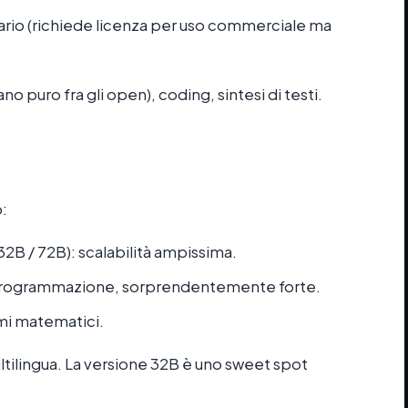
ario (richiede licenza per uso commerciale ma
liano puro fra gli open), coding, sintesi di testi.
o:
/ 32B / 72B): scalabilità ampissima.
 programmazione, sorprendentemente forte.
mi matematici.
tilingua. La versione 32B è uno sweet spot