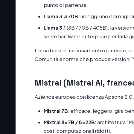
punto di partenza.
Llama 3.3 70B
: ad oggi uno dei migli
Llama 3.1
(8B / 70B / 405B): la versio
serve hardware enterprise per farla gi
Llama brilla in: ragionamento generale, co
Comunità enorme che produce versioni "f
Mistral (Mistral AI, france
Azienda europea con licenza Apache 2.0,
Mistral 7B
: efficace, leggero, gira be
Mixtral 8x7B / 8x22B
: architettura "
costi computazionali ridotti.