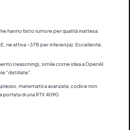
he hanno fatto rumore per qualità inattesa:
E, ne attiva ~37B per inferenza). Eccellente,
amento (reasoning), simile come idea a OpenAI
e "distillate".
plesso, matematica avanzata, codice non
lla portata di una RTX 4090.