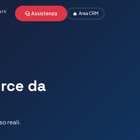
tti
Assistenza
Area CRM
urce da
o reali.