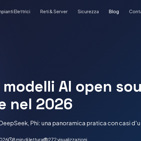
mpianti Elettrici
Reti & Server
Sicurezza
Blog
Conta
ri modelli AI open so
e nel 2026
DeepSeek, Phi: una panoramica pratica con casi d'us
2026
8 min di lettura
272 visualizzazioni